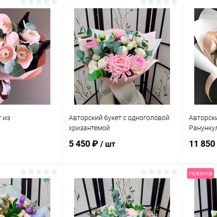
 из
Авторский букет с одноголовой
Авторски
хризантемой
Ранунку
5 450 ₽
11 850
/ шт
Новинка
корзину
В корзину
ик
Сравнение
Купить в 1 клик
Сравнение
Купит