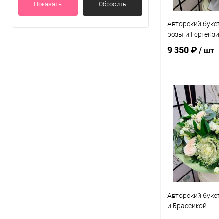
Показать
Сбросить
Авторский букет
розы и Гортенз
9 350 ₽
/ шт
В 
Купить в 1 кл
В избранное
Авторский буке
и Брассикой