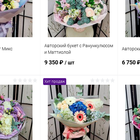
В наличии
В избранное
В наличии
В изб
Авторский букет с Ранункулюсом
т Микс
Авторски
и Маттиолой
9 350 ₽
6 750 
/ шт
Хит продаж
корзину
В корзину
ик
Сравнение
Купить в 1 клик
Сравнение
Купит
В наличии
В избранное
Под заказ
В изб