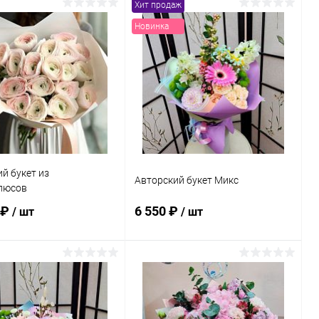
Хит продаж
Новинка
й букет из
Авторский букет Микс
люсов
 ₽
6 550 ₽
/ шт
/ шт
В корзину
В корзину
ь в 1 клик
Сравнение
Купить в 1 клик
Сравнение