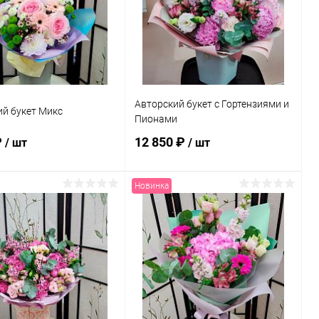
ранное
В наличии
В избранное
В наличии
Авторский букет с Гортензиями и
й букет Микс
Пионами
₽
12 850 ₽
/ шт
/ шт
Новинка
В корзину
В корзину
ь в 1 клик
Сравнение
Купить в 1 клик
Сравнение
ранное
В наличии
В избранное
В наличии