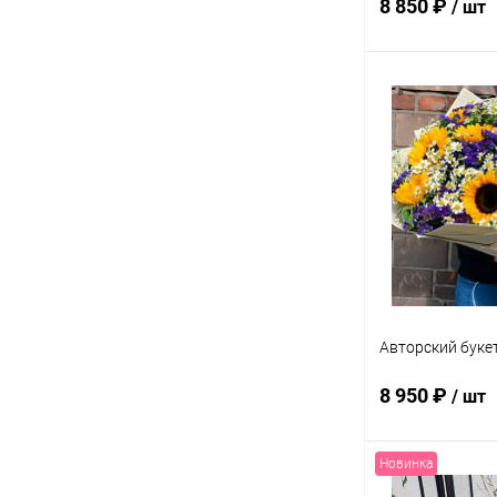
8 850 ₽
/ шт
В 
Купить в 1 кл
В избранное
Авторский буке
8 950 ₽
/ шт
Новинка
В 