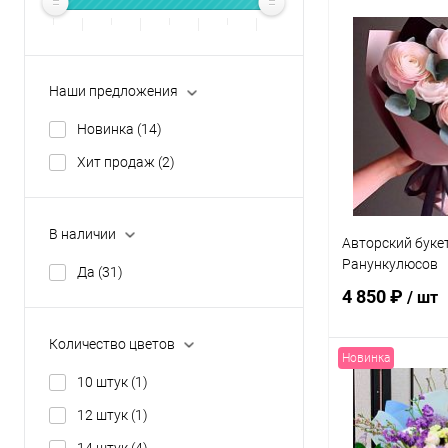
Наши предложения
Новинка
(14)
Хит продаж
(2)
В наличии
Авторский букет
Ранункулюсов
Да
(31)
4 850 ₽
/ шт
Количество цветов
Новинка
В 
10 штук
(1)
12 штук
(1)
Купить в 1 кл
14 штук
(4)