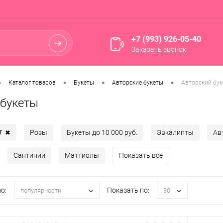
+7 (993) 926-05-40
Заказать звонок
•
•
•
•
Каталог товаров
Букеты
Авторские букеты
Авторский бук
 букеты
т
Розы
Букеты до 10 000 руб.
Эвкалипты
Ав
✖
Сантинии
Маттиолы
Показать все
о:
Показать по:
популярности
30