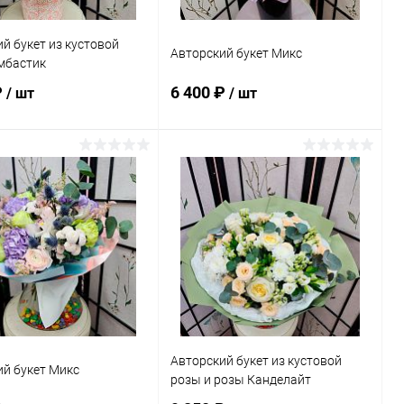
й букет из кустовой
Авторский букет Микс
мбастик
₽
6 400 ₽
/ шт
/ шт
В корзину
В корзину
ь в 1 клик
Сравнение
Купить в 1 клик
Сравнение
ранное
В наличии
В избранное
В наличии
Авторский букет из кустовой
й букет Микс
розы и розы Канделайт