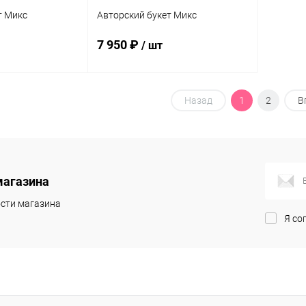
т Микс
Авторский букет Микс
7 950 ₽
/ шт
корзину
В корзину
Назад
1
2
В
ик
Сравнение
Купить в 1 клик
Сравнение
В наличии
В избранное
В наличии
магазина
сти магазина
Я со