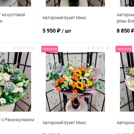
 из кустовой
Авторски
Авторский букет Микс
ии
розы Бо
5 950 ₽
8 850 
/ шт
Новинка
Новинка
корзину
В корзину
ик
Сравнение
Купить в 1 клик
Сравнение
Купит
В наличии
В избранное
В наличии
В изб
т с Ранункулюсом
Авторский букет Микс
Авторски