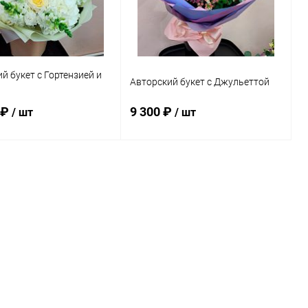
й букет с Гортензией и
Авторский букет с Джульеттой
 ₽
9 300 ₽
/ шт
/ шт
В корзину
В корзину
ь в 1 клик
Сравнение
Купить в 1 клик
Сравнение
ранное
В наличии
В избранное
В наличии