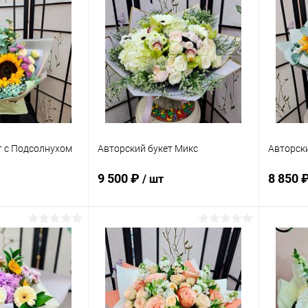
ик
Сравнение
Купить в 1 клик
Сравнение
Купит
В наличии
В избранное
В наличии
В изб
т с Подсолнухом
Авторский букет Микс
Авторски
9 500 ₽
8 850 
/ шт
корзину
В корзину
ик
Сравнение
Купить в 1 клик
Сравнение
Купит
В наличии
В избранное
В наличии
В изб