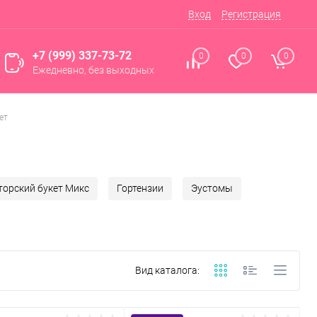
Вход
Регистрация
+7 (999) 337-73-72
0
0
0
Ежедневно, без выходных
ет
торский букет Микс
Гортензии
Эустомы
Вид каталога: