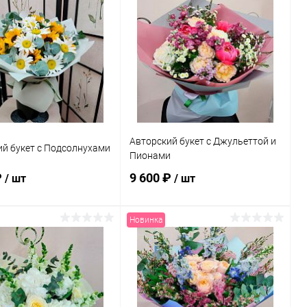
ь в 1 клик
Сравнение
Купить в 1 клик
Сравнение
ранное
В наличии
В избранное
В наличии
Авторский букет с Джульеттой и
й букет с Подсолнухами
Пионами
₽
9 600 ₽
/ шт
/ шт
Новинка
В корзину
В корзину
ь в 1 клик
Сравнение
Купить в 1 клик
Сравнение
ранное
В наличии
В избранное
В наличии