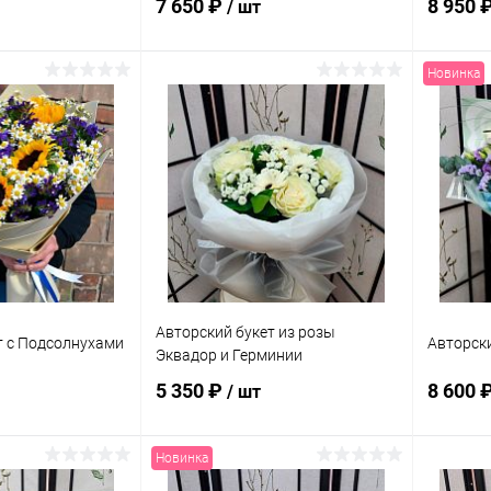
7 650 ₽
8 950 
/ шт
Новинка
корзину
В корзину
ик
Сравнение
Купить в 1 клик
Сравнение
Купит
В наличии
В избранное
В наличии
В изб
Авторский букет из розы
т с Подсолнухами
Авторски
Эквадор и Герминии
5 350 ₽
8 600 
/ шт
Новинка
корзину
В корзину