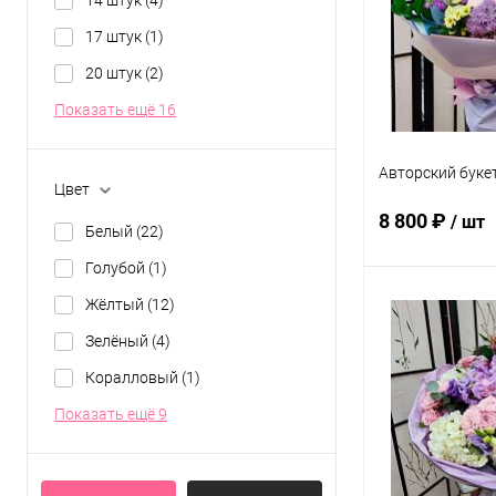
В избранное
17 штук
(1)
20 штук
(2)
Показать ещё 16
Авторский буке
Цвет
8 800 ₽
/ шт
Белый
(22)
Голубой
(1)
Жёлтый
(12)
В 
Зелёный
(4)
Купить в 1 кл
Коралловый
(1)
В избранное
Показать ещё 9