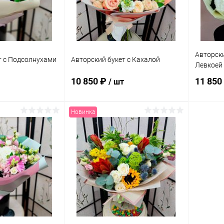
Авторски
т с Подсолнухами
Авторский букет с Кахалой
Левкоей
10 850 ₽
11 850
/ шт
Новинка
корзину
В корзину
ик
Сравнение
Купить в 1 клик
Сравнение
Купит
В наличии
В избранное
В наличии
В изб