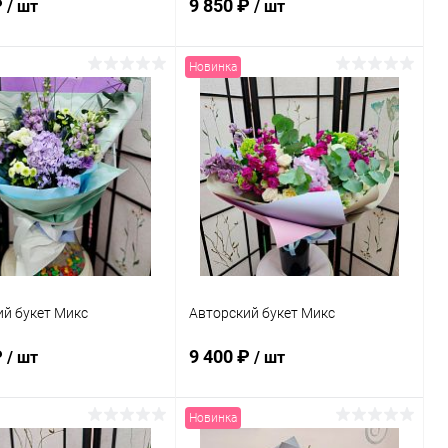
₽
9 850 ₽
/ шт
/ шт
Новинка
В корзину
В корзину
ь в 1 клик
Сравнение
Купить в 1 клик
Сравнение
ранное
В наличии
В избранное
В наличии
й букет Микс
Авторский букет Микс
₽
9 400 ₽
/ шт
/ шт
Новинка
В корзину
В корзину