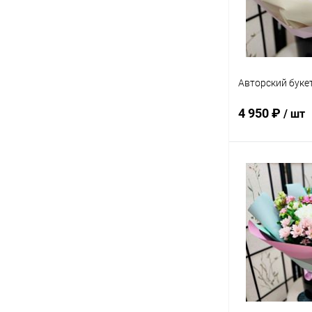
Авторский буке
4 950 ₽
/ шт
В 
Купить в 1 кл
В избранное