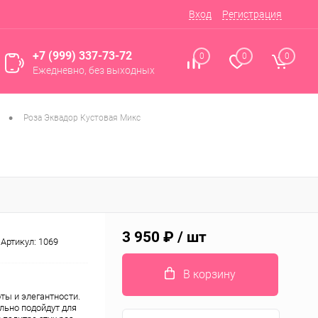
Вход
Регистрация
+7 (999) 337-73-72
0
0
0
Ежедневно, без выходных
•
Роза Эквадор Кустовая Микс
3 950 ₽
/ шт
Артикул:
1069
В корзину
ты и элегантности.
льно подойдут для