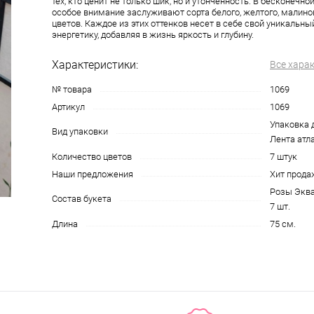
тех, кто ценит не только шик, но и утонченность. В бесконечно
особое внимание заслуживают сорта белого, желтого, малино
цветов. Каждое из этих оттенков несет в себе свой уникальн
энергетику, добавляя в жизнь яркость и глубину.
Характеристики:
Все хара
№ товара
1069
Артикул
1069
Упаковка 
Вид упаковки
Лента атла
Количество цветов
7 штук
Наши предложения
Хит прода
Розы Эква
Состав букета
7 шт.
Длина
75 см.