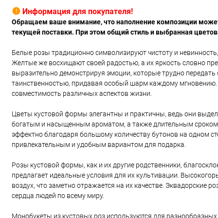
Информация для покупателя!
Обращаем ваше внимание, что наполнение композиции может 
текущей поставки. При этом общий стиль и выбранная цвето
Белые розы традиционно символизируют чистоту и невинность, 
Желтые же восхищают своей радостью, а их яркость словно пре
выразительно демонстрируя эмоции, которые трудно передать с
таинственностью, придавая особый шарм каждому мгновению. В
совместимость различных аспектов жизни.
Цветы кустовой формы элегантны и практичны, ведь они выделя
богатым и насыщенным ароматом, а также длительным сроком 
эффектно благодаря большому количеству бутонов на одном сте
привлекательным и удобным вариантом для подарка.
Розы кустовой формы, как и их другие родственники, благоскл
предлагает идеальные условия для их культивации. Высокогорь
воздух, что заметно отражается на их качестве. Эквадорские 
сердца людей по всему миру.
Монобукеты из кустовых роз используются для разнообразных