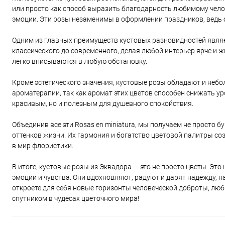
или просто как способ выразить благодарность любимому челов
эмоции. Эти розы незаменимы в оформлении праздников, ведь 
Одним из главных преимуществ кустовых разновидностей являе
классического до современного, делая любой интерьер ярче и 
легко вписываются в любую обстановку.
Кроме эстетического значения, кустовые розы обладают и неб
ароматерапии, так как аромат этих цветов способен снижать ур
красивым, но и полезным для душевного спокойствия.
Объединив все эти Rosas en miniatura, мы получаем не просто б
оттенков жизни. Их гармония и богатство цветовой палитры с
в мир флористики.
В итоге, кустовые розы из Эквадора — это не просто цветы. Эт
эмоции и чувства. Они вдохновляют, радуют и дарят надежду, 
откроете для себя новые горизонты человеческой доброты, люб
спутником в чудесах цветочного мира!