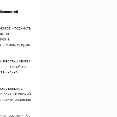
обенностей
кетов и торжеств.
астно,
ией и
ю и символизируют
а известны своим
глядят особенно
резвычайно
ному климату,
ые почвы и свежий
ристики, завоевав
одовщину свадьбы