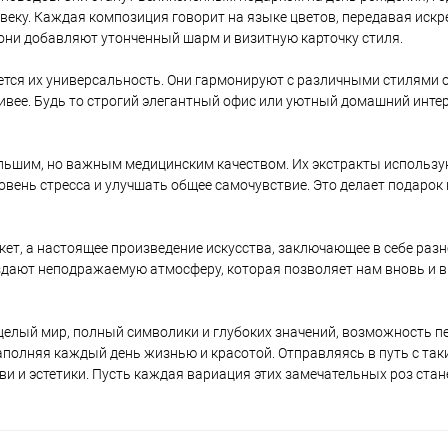
еку. Каждая композиция говорит на языке цветов, передавая искр
они добавляют утонченный шарм и визитную карточку стиля.
тся их универсальность. Они гармонируют с различными стилями 
живее. Будь то строгий элегантный офис или уютный домашний интер
ольшим, но важным медицинским качеством. Их экстракты использу
овень стресса и улучшать общее самочувствие. Это делает подарок 
укет, а настоящее произведение искусства, заключающее в себе раз
оздают неподражаемую атмосферу, которая позволяет нам вновь и 
о целый мир, полный символики и глубоких значений, возможность п
наполняя каждый день жизнью и красотой. Отправляясь в путь с так
ви и эстетики. Пусть каждая вариация этих замечательных роз ст