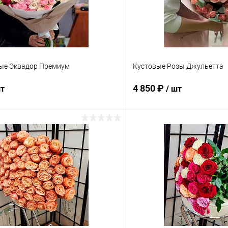
ые Эквадор Премиум
Кустовые Розы Джульетта
4 850 ₽
шт
/ шт
В корзину
В корз
 клик
Сравнение
Купить в 1 клик
ое
В наличии
В избранное
з: