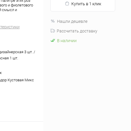
й палитре этих роз
Купить в 1 клик
вого и фиолетового
ый смысл и
Нашли дешевле
ктеристики
Рассчитать доставку
В наличии
дизайнерская 3 шт. /
сная 1 шт.
ж
дор Кустовая Микс