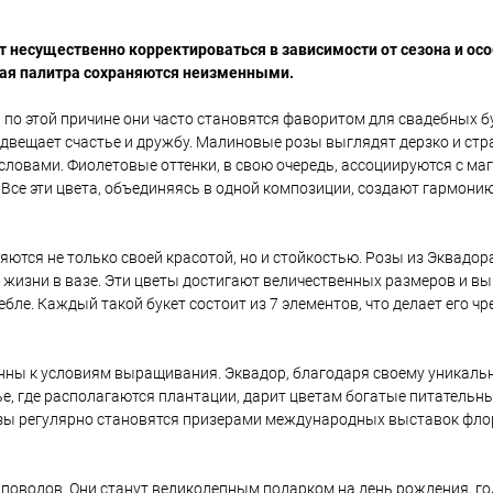
несущественно корректироваться в зависимости от сезона и ос
вая палитра сохраняются неизменными.
по этой причине они часто становятся фаворитом для свадебных бу
двещает счастье и дружбу. Малиновые розы выглядят дерзко и стр
ловами. Фиолетовые оттенки, в свою очередь, ассоциируются с маг
се эти цвета, объединяясь в одной композиции, создают гармони
ются не только своей красотой, но и стойкостью. Розы из Эквадор
жизни в вазе. Эти цветы достигают величественных размеров и вы
бле. Каждый такой букет состоит из 7 элементов, что делает его ч
онны к условиям выращивания. Эквадор, благодаря своему уникаль
е, где располагаются плантации, дарит цветам богатые питательн
розы регулярно становятся призерами международных выставок фло
 поводов. Они станут великолепным подарком на день рождения, г