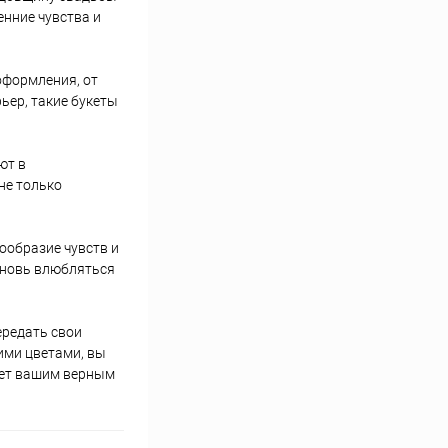
енние чувства и
оформления, от
ьер, такие букеты
ют в
не только
нообразие чувств и
вновь влюбляться
ередать свои
ими цветами, вы
анет вашим верным