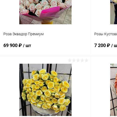
Роза Эквадор Премиум
Розы Кустов
69 900 ₽
7 200 ₽
/ шт
/ 
В корзину
Купить в 1 клик
Сравнение
Купить в 1
В избранное
В наличии
В избранн
Количество Ро
15 шт.