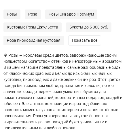
Розы
Роза
Розы Эквадор Премиум
Кустовые Розы Джульетта
Букеты до 5 000 руб.
Роза пионовидная кустовая
Показать все
🌹 Розы — королевы среди цветов, завораживающие своим
изяществом, богатством оттенков и неповторимым ароматом.
В нашем магазине представлены самые разнообразные виды:
от классических красных и белых до изысканных чайных,
кустовых, пионовидных и даже редких синих роз. Этот цветок
всегда был символом любви, признания и красоты, но его
значение гораздо шире — розы уместны в букетах для
романтических признаний, корпоративных подарков, свадеб и
юбилеев. Элегантные композиции из роз подчёркивают
важность момента, украшают интерьер и оставляют тёплые
воспоминания. Розы универсальны: их утончённость и
выразительность делают каждый букет уникальным и
привлекательным для любого повода.