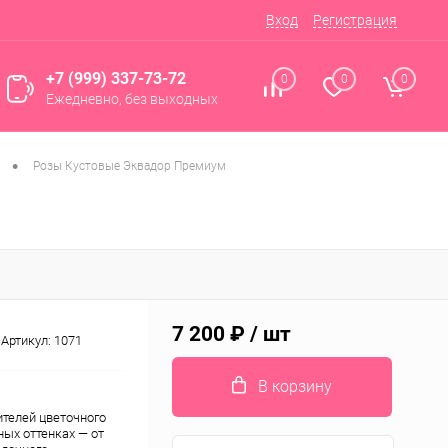
Вход
Регистрация
+7 (999) 337-73-72
0
0
0
Ежедневно, без выходных
•
Розы Кустовые Эквадор Премиум
7 200 ₽
/ шт
Артикул:
1071
В корзину
ителей цветочного
ных оттенках — от