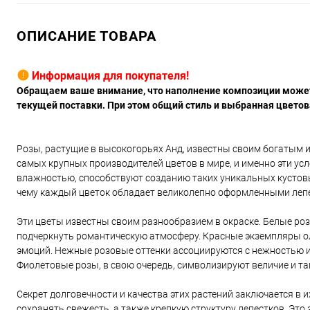
ОПИСАНИЕ ТОВАРА
Информация для покупателя!
Обращаем ваше внимание, что наполнение композиции может 
текущей поставки. При этом общий стиль и выбранная цвето
Розы, растущие в высокогорьях Анд, известны своим богатым 
самых крупных производителей цветов в мире, и именно эти ус
влажностью, способствуют созданию таких уникальных кустов
чему каждый цветок обладает великолепно оформленными леп
Эти цветы известны своим разнообразием в окраске. Белые роз
подчеркнуть романтическую атмосферу. Красные экземпляры ол
эмоций. Нежные розовые оттенки ассоциируются с нежностью и 
Фиолетовые розы, в свою очередь, символизируют величие и та
Секрет долговечности и качества этих растений заключается в 
сохранять свежесть, а также крепкую структуру лепестков. Это