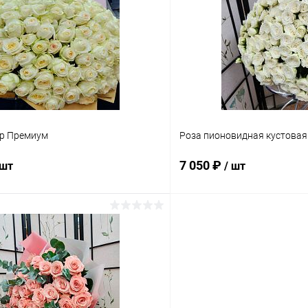
 клик
Сравнение
Купить в 1 клик
ое
В наличии
В избранное
з:
р Премиум
Роза пионовидная кустовая
7 050 ₽
 шт
/ шт
В корзину
В корз
 клик
Сравнение
Купить в 1 клик
ое
В наличии
В избранное
Количество Роз: