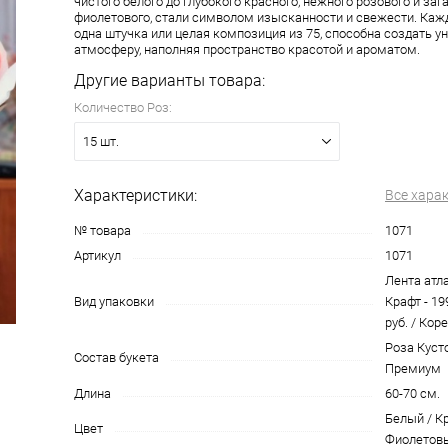
чистого белого до глубокого красного, нежного розового и заг
фиолетового, стали символом изысканности и свежести. Кажда
одна штучка или целая композиция из 75, способна создать 
атмосферу, наполняя пространство красотой и ароматом.
Другие варианты товара:
Количество Роз:
15 шт.
Характеристики:
Все хара
№ товара
1071
Артикул
1071
Лента атлас
Вид упаковки
Крафт - 199
руб. / Коре
Роза Куст
Состав букета
Премиум
Длина
60-70 см.
Белый / К
Цвет
Фиолетов