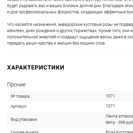
будет радовать вас и ваших близких долгие дни. Благодаря эт
и для профессиональных флористов, создающих эффектные бук
Что касается назначения, эквадорские кустовые розы не подве
юбилеях, днях рождения и других торжествах. Кроме того, они
положительной энергией и создадут ощущение весны даже в хол
передать ваши чувства и эмоции без лишних слов.
ХАРАКТЕРИСТИКИ
Прочие
1071
№ товара
1071
Артикул
Лента атласная
Вид упаковки
Фетр - 399 руб
Роза Кустова
Состав букета