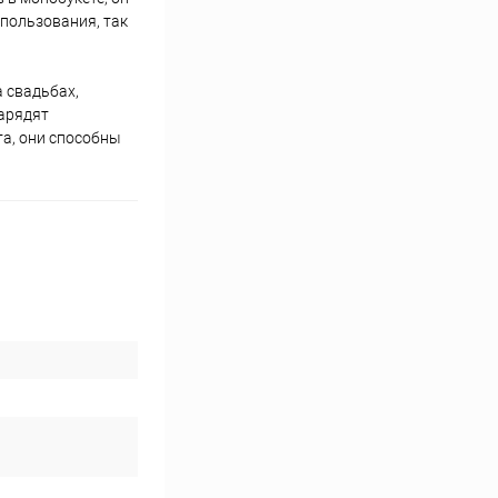
спользования, так
а свадьбах,
зарядят
та, они способны