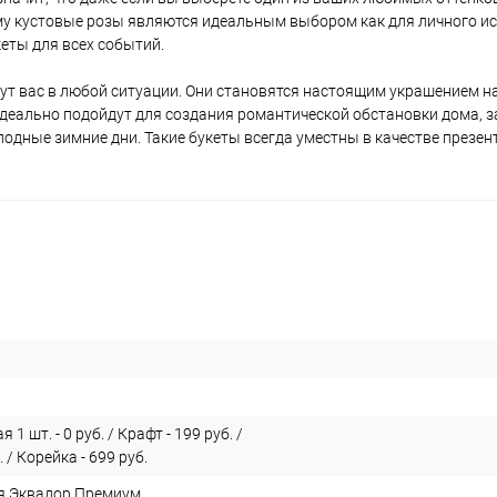
ому кустовые розы являются идеальным выбором как для личного и
еты для всех событий.
дут вас в любой ситуации. Они становятся настоящим украшением н
 идеально подойдут для создания романтической обстановки дома, 
одные зимние дни. Такие букеты всегда уместны в качестве презен
 1 шт. - 0 руб. / Крафт - 199 руб. /
. / Корейка - 699 руб.
я Эквадор Премиум