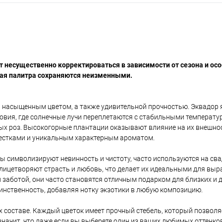
несущественно корректироваться в зависимости от сезона и ос
вая палитра сохраняются неизменными.
и насыщенным цветом, а также удивительной прочностью. Эквадор 
ловия, где солнечные лучи переплетаются с стабильными температу
ых роз. Высокогорные плантации оказывают влияние на их внешнос
естками и уникальным характерным ароматом.
ы символизируют невинность и чистоту, часто используются на сва
ицетворяют страсть и любовь, что делает их идеальными для выр
заботой, они часто становятся отличным подарком для близких и д
инственность, добавляя нотку экзотики в любую композицию.
их составе. Каждый цветок имеет прочный стебель, который позволя
 значит, что даже если вы выберете один из ваших любимых оттенков