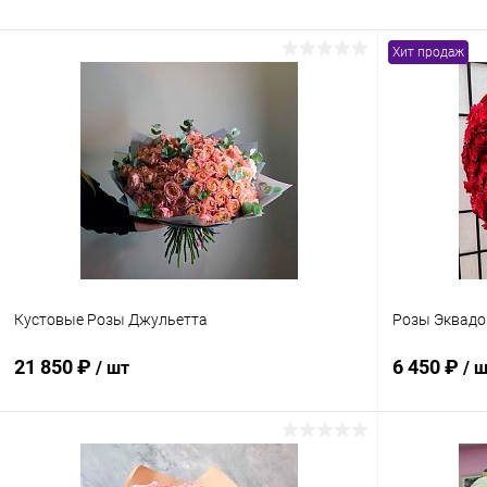
Хит продаж
Кустовые Розы Джульетта
Розы Эквадо
21 850 ₽
6 450 ₽
/ шт
/ 
В корзину