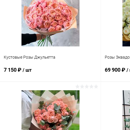
Купить в 1 клик
Сравнение
Купить в 1
В избранное
В наличии
В избранн
Количество Ро
15 шт.
Кустовые Розы Джульетта
Розы Эквадо
7 150 ₽
69 900 ₽
/ шт
/
В корзину
Купить в 1 клик
Сравнение
Купить в 1
В избранное
В наличии
В избранн