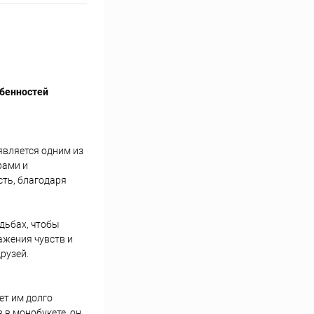
обенностей
является одним из
рами и
ть, благодаря
дьбах, чтобы
ажения чувств и
рузей.
ет им долго
 в монобукете, он