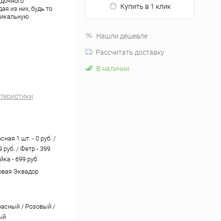
адочного
Купить в 1 клик
я из них, будь то
уникальную
Нашли дешевле
Рассчитать доставку
В наличии
ктеристики
ная 1 шт. - 0 руб. /
 руб. / Фетр - 399
йка - 699 руб.
овая Эквадор
расный / Розовый /
ый