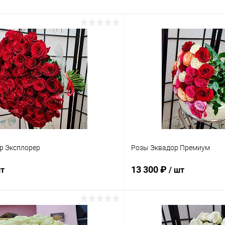
р Эксплорер
Розы Эквадор Премиум
13 300 ₽
шт
/ шт
В корзину
В корз