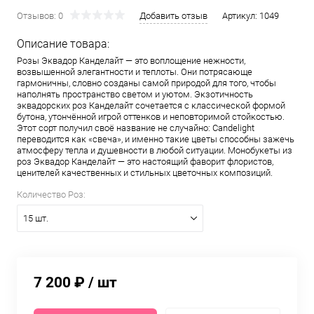
Отзывов: 0
Добавить отзыв
Артикул:
1049
Описание товара:
Розы Эквадор Канделайт — это воплощение нежности,
возвышенной элегантности и теплоты. Они потрясающе
гармоничны, словно созданы самой природой для того, чтобы
наполнять пространство светом и уютом. Экзотичность
эквадорских роз Канделайт сочетается с классической формой
бутона, утончённой игрой оттенков и неповторимой стойкостью.
Этот сорт получил своё название не случайно: Candelight
переводится как «свеча», и именно такие цветы способны зажечь
атмосферу тепла и душевности в любой ситуации. Монобукеты из
роз Эквадор Канделайт — это настоящий фаворит флористов,
ценителей качественных и стильных цветочных композиций.
Количество Роз:
15 шт.
7 200 ₽
/ шт