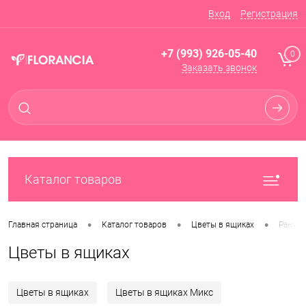
Вход
Регистрация
+7 (993) 926-05-40
0
Заказать звонок
Каталог товаров
•
•
•
Главная страница
Каталог товаров
Цветы в ящиках
Ранун
Цветы в ящиках
Цветы в ящиках
Цветы в ящиках Микс