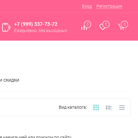
Вход
Регистрация
+7 (999) 337-73-72
0
0
0
Ежедневно, без выходных
и скидки
Вид каталога:
 навигацией или поиском по сайту.