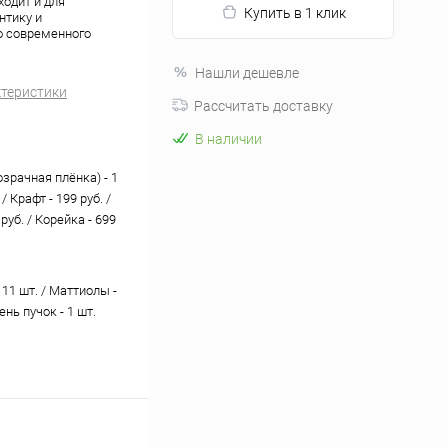
ходит и для
Купить в 1 клик
нтику и
о современного
Нашли дешевле
ктеристики
Рассчитать доставку
В наличии
зрачная плёнка) - 1
. / Крафт - 199 руб. /
 руб. / Корейка - 699
11 шт. / Маттиолы -
ень пучок - 1 шт.