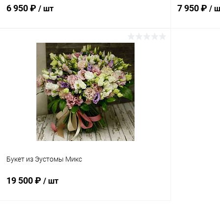
6 950 ₽
7 950 ₽
/ шт
/ 
В корзину
Купить в 1 клик
Сравнение
Купить в 1
В избранное
В наличии
В избранн
Букет из Эустомы Микс
19 500 ₽
/ шт