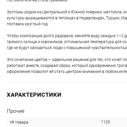
гостиной или на столе приёмной.
Эустомы родом из Центральной и Южной Америки; маттиола, ил
культуры выращиваются в теплицах в Нидерландах, Турции, Изр
поставок круглый год.
Чтобы композиция долго радовала, меняйте воду каждые 1–2 дня
прямого солнца и сквозняков; оптимальная температура для со
где не будут находиться люди с повышенной чувствительностью
Это сочетание цветов — идеальное решение для тех, кто хочет 
работают вместе, создавая образ, который одновременно трога
оформление позволит ей стать центром внимания в любом инте
ХАРАКТЕРИСТИКИ
Прочие
1120
№ товара