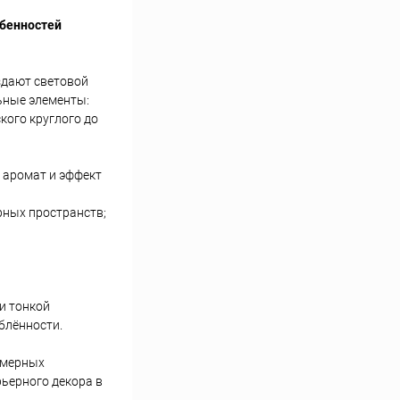
обенностей
здают световой
ьные элементы:
кого круглого до
ё аромат и эффект
рных пространств;
и тонкой
блённости.
амерных
рьерного декора в