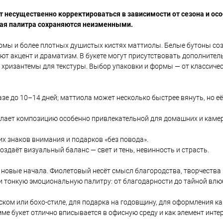
несущественно корректироваться в зависимости от сезона и ос
вая палитра сохраняются неизменными.
омы и более плотных душистых кистях маттиолы. Белые бутоны со
ют акцент и драматизм. В букете могут присутствовать дополнител
 хризантемы для текстуры. Выбор упаковки и формы — от классичес
азе до 10–14 дней; маттиола может несколько быстрее вянуть, но е
делает композицию особенно привлекательной для домашних и каме
ких знаков внимания и подарков «без повода».
создаёт визуальный баланс — свет и тень, невинность и страсть.
 новые начала. Фиолетовый несёт смысл благородства, творчества 
 и тонкую эмоциональную палитру: от благодарности до тайной влю
ском или бохо-стиле, для подарка на годовщину, для оформления к
ме букет отлично вписывается в офисную среду и как элемент инте