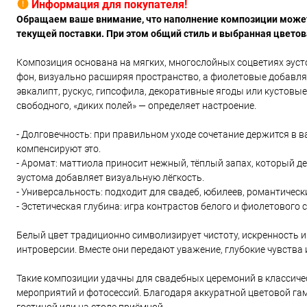
Информация для покупателя!
Обращаем ваше внимание, что наполнение композиции может 
текущей поставки. При этом общий стиль и выбранная цвето
Композиция основана на мягких, многослойных соцветиях эуст
фон, визуально расширяя пространство, а фиолетовые добавля
эвкалипт, рускус, гипсофила, декоративные ягоды или кустовые
свободного, «диких полей» — определяет настроение.
- Долговечность: при правильном уходе сочетание держится в в
компенсируют это.
- Аромат: маттиола приносит нежный, тёплый запах, который 
эустома добавляет визуальную лёгкость.
- Универсальность: подходит для свадеб, юбилеев, романтичес
- Эстетическая глубина: игра контрастов белого и фиолетового 
Белый цвет традиционно символизирует чистоту, искренность и
интроверсии. Вместе они передают уважение, глубокие чувства
Такие композиции удачны для свадебных церемоний в классиче
мероприятий и фотосессий. Благодаря аккуратной цветовой гам