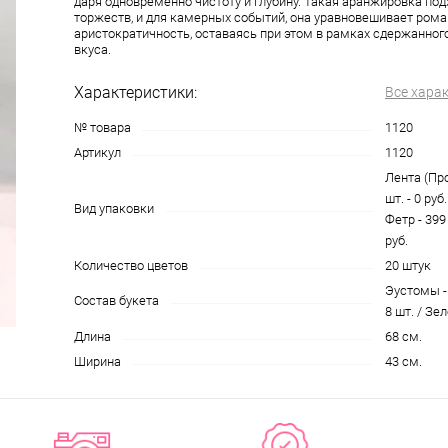
даря одновременно чистоту и глубину. Такая аранжировка под
торжеств, и для камерных событий, она уравновешивает рома
аристократичность, оставаясь при этом в рамках сдержанног
вкуса.
Характеристики:
Все хара
№ товара
1120
Артикул
1120
Лента (Про
шт. - 0 руб
Вид упаковки
Фетр - 399
руб.
Количество цветов
20 штук
Эустомы - 
Состав букета
8 шт. / Зел
Длина
68 см.
Ширина
43 см.