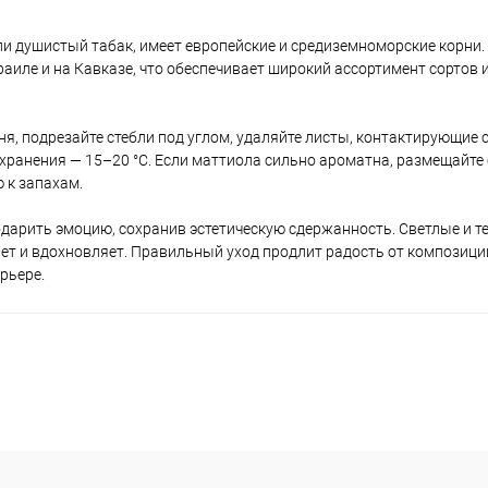
и душистый табак, имеет европейские и средиземноморские корни.
аиле и на Кавказе, что обеспечивает широкий ассортимент сортов 
, подрезайте стебли под углом, удаляйте листы, контактирующие с
хранения — 15–20 °C. Если маттиола сильно ароматна, размещайте б
 к запахам.
подарить эмоцию, сохранив эстетическую сдержанность. Светлые и 
ет и вдохновляет. Правильный уход продлит радость от композици
рьере.