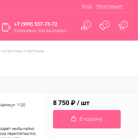
Вход
Регистрация
+7 (999) 337-73-72
0
0
0
Ежедневно, без выходных
т из Эустомы и Маттиолы
8 750 ₽
/ шт
Артикул:
1120
В корзину
оздаёт необычайно
она переплетаются,