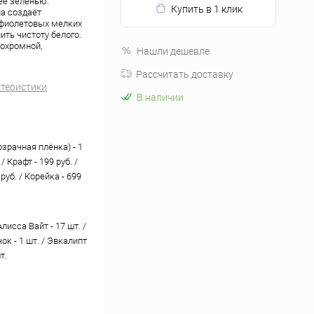
её зеленью:
Купить в 1 клик
ла создаёт
 фиолетовых мелких
ить чистоту белого.
охромной,
Нашли дешевле
Рассчитать доставку
ктеристики
В наличии
зрачная плёнка) - 1
. / Крафт - 199 руб. /
 руб. / Корейка - 699
исса Вайт - 17 шт. /
ок - 1 шт. / Эвкалипт
т.