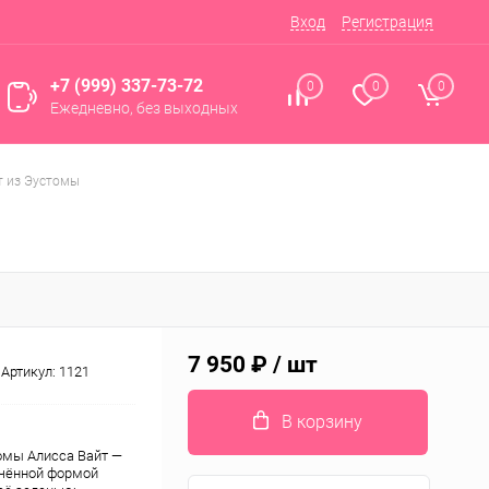
Вход
Регистрация
+7 (999) 337-73-72
0
0
0
Ежедневно, без выходных
т из Эустомы
7 950 ₽
/ шт
Артикул:
1121
В корзину
томы Алисса Вайт —
ончённой формой