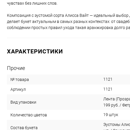
чувствах без лишних слов.
Композиция с эустомой сорта Алисса Вайт — идеальный выбор д
делает букет актуальным в самых разных контекстах: от сваде
соблюдении простых правил ухода такая аранжировка долго ра
ХАРАКТЕРИСТИКИ
Прочие
1121
№ товара
1121
Артикул
Лента (Прозрач
Вид упаковки
199 руб. / Фет
19 штук
Количество цветов
Эустомы Алисс
Состав букета