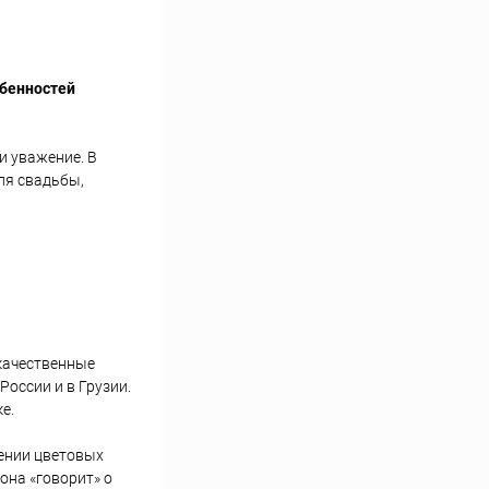
обенностей
и уважение. В
ля свадьбы,
качественные
оссии и в Грузии.
е.
лении цветовых
она «говорит» о