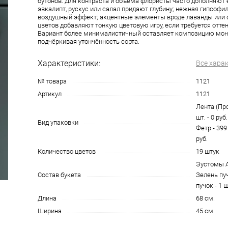
бутонов. Для контраста и объёма флористы часто дополняют 
эвкалипт, рускус или салал придают глубину; нежная гипсофи
воздушный эффект; акцентные элементы вроде лаванды или
цветов добавляют тонкую цветовую игру, если требуется оттен
Вариант более минималистичный оставляет композицию мон
подчёркивая утончённость сорта.
Характеристики:
Все хара
№ товара
1121
Артикул
1121
Лента (Про
шт. - 0 руб
Вид упаковки
Фетр - 399
руб.
Количество цветов
19 штук
Эустомы Ал
Состав букета
Зелень пуч
пучок - 1 ш
Длина
68 см.
Ширина
45 см.