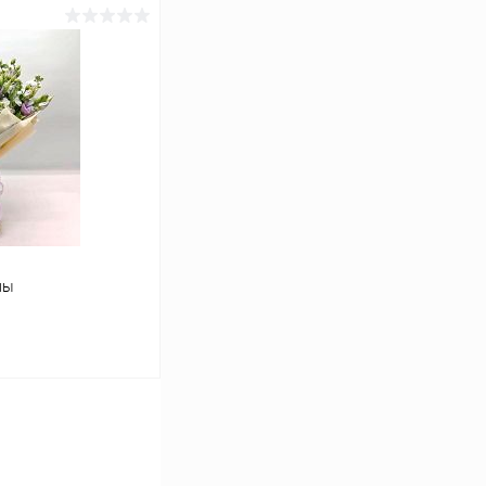
лы
ину
Сравнение