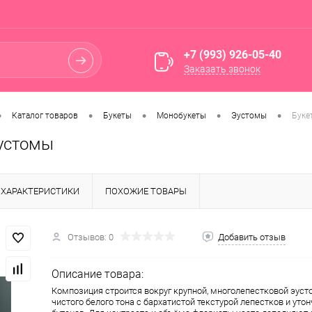
+7 (993) 926-05-40
Заказать звонок
•
•
•
•
•
Каталог товаров
Букеты
Монобукеты
Эустомы
Буке
Эустомы
ХАРАКТЕРИСТИКИ
ПОХОЖИЕ ТОВАРЫ
Отзывов: 0
Добавить отзыв
Описание товара:
Композиция строится вокруг крупной, многолепестковой эус
чистого белого тона с бархатистой текстурой лепестков и ут