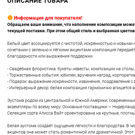
ОПИСАНИЕ ТОВАРА
Информация для покупателя!
Обращаем ваше внимание, что наполнение композиции может 
текущей поставки. При этом общий стиль и выбранная цвето
Белый цвет ассоциируется с чистотой, искренностью и новыми н
сочетании с зеленью и лёгкими акцентами композиция передаёт
благодарности или выражения поддержки.
- Свадебная флористика: букеты невесты, композиции на столы
- Торжественные события: юбилеи, вручения наград, корпорат
- Подарок: выражение искренности, извинения, поздравление 
- Интерьерный декор: белая композиция гармонично впишется в 
Эустома родом из Центральной и Южной Америки; современные
экземпляры по всему миру. Основные поставщики — Нидерланды,
Селекция сорта Алисса Вайт ориентирована на крупные, плотны
Белая эустома создаёт ощущение лёгкости и благородства. В ч
акцентов она может стать романтичной или драматичной. Этот 