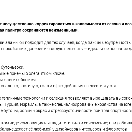
несущественно корректироваться в зависимости от сезона и ос
вая палитра сохраняются неизменными.
ачалами; он подходит для тех случаев, когда важны безупречность 
 спокойствие, доверие и светлую нежность — идеальное послание д
, бутоньерки.
ивные приёмы в элегантном ключе.
с важным событием.
спальню, гостиную, холл и офис, добавляя свежести и уюта.
 тепличные технологии и селекция позволяют выращивать высоко
 Турция, Израиль, а также специализированные хозяйства на юге Р
е бутоны, ровный окрас и стрессоустойчивость при транспортировк
истом виде композиция выглядит стильно и современно; при добав
баланс делает её любимой у дизайнеров интерьеров и флористов — 