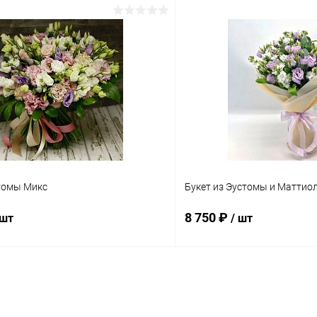
стомы Микс
Букет из Эустомы и Маттио
8 750 ₽
 шт
/ шт
В корзину
В корз
 клик
Сравнение
Купить в 1 клик